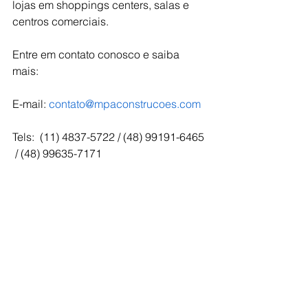
lojas em shoppings centers, salas e 
centros comerciais.
Entre em contato conosco e saiba 
mais: 
E-mail: 
contato@mpaconstrucoes.com
Tels:  (11) 4837-5722 / (48) 99191-6465 
 / (48) 99635-7171
E para mais conteúdos como esse 
siga nosso perfil no Instagram: 
www.instagram.com/mpaconstrucoes/
#franquias
#MPA
#shopping
#turn_key
#MPAConstrucões
#fraqueados
#projetos_arquitetônicos
#obras
#comunicação_visual