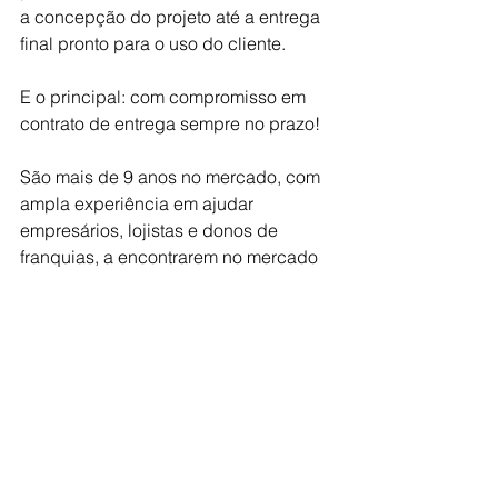
a concepção do projeto até a entrega 
final pronto para o uso do cliente.
E o principal: com compromisso em 
contrato de entrega sempre no prazo!
São mais de 9 anos no mercado, com 
ampla experiência em ajudar 
empresários, lojistas e donos de 
franquias, a encontrarem no mercado 
um parceiro de confiança para seus 
projetos.
Quer saber mais sobre como nós 
podemos ajudar sua marca e seus 
franqueados?
Entre em contato: 
E-mail: 
contato@mpaconstrucoes.com