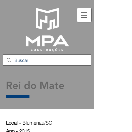
Rei do Mate
Local -
Blumenau/SC
Ano -
2015